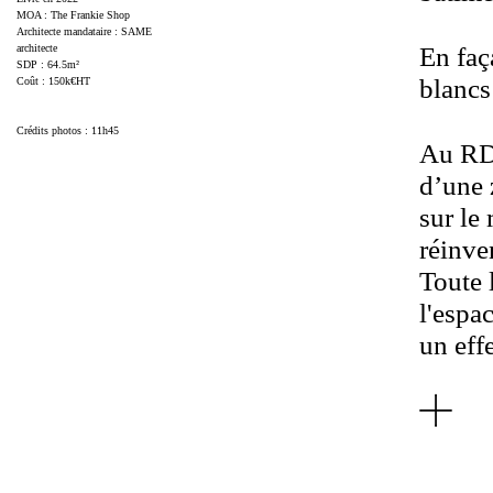
MOA : The Frankie Shop
Architecte mandataire : SAME
architecte
En faç
SDP : 64.5m²
blancs 
Coût : 150k€HT
Crédits photos : 11h45
Au RDC
d’une 
sur le
réinve
Toute 
l'espa
un eff