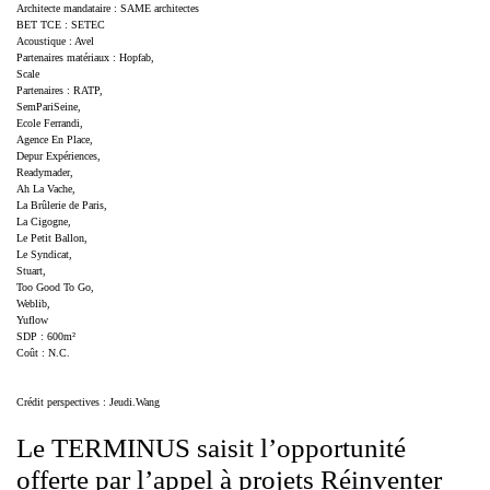
Architecte mandataire : SAME architectes
BET TCE : SETEC
Acoustique : Avel
Partenaires matériaux : Hopfab,
Scale
Partenaires : RATP,
SemPariSeine,
Ecole Ferrandi,
Agence En Place,
Depur Expériences,
Readymader,
Ah La Vache,
La Brûlerie de Paris,
La Cigogne,
Le Petit Ballon,
Le Syndicat,
Stuart,
Too Good To Go,
Weblib,
Yuflow
SDP : 600m²
Coût : N.C.
Crédit perspectives : Jeudi.Wang
Le TERMINUS saisit l’opportunité
offerte par l’appel à projets Réinventer